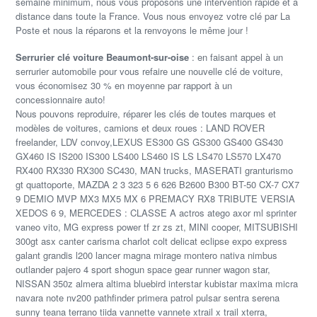
semaine minimum, nous vous proposons une intervention rapide et à
distance dans toute la France. Vous nous envoyez votre clé par La
Poste et nous la réparons et la renvoyons le même jour !
Serrurier clé voiture Beaumont-sur-oise
: en faisant appel à un
serrurier automobile pour vous refaire une nouvelle clé de voiture,
vous économisez 30 % en moyenne par rapport à un
concessionnaire auto!
Nous pouvons reproduire, réparer les clés de toutes marques et
modèles de voitures, camions et deux roues : LAND ROVER
freelander, LDV convoy,LEXUS ES300 GS GS300 GS400 GS430
GX460 IS IS200 IS300 LS400 LS460 IS LS LS470 LS570 LX470
RX400 RX330 RX300 SC430, MAN trucks, MASERATI granturismo
gt quattoporte, MAZDA 2 3 323 5 6 626 B2600 B300 BT-50 CX-7 CX7
9 DEMIO MVP MX3 MX5 MX 6 PREMACY RX8 TRIBUTE VERSIA
XEDOS 6 9, MERCEDES : CLASSE A actros atego axor ml sprinter
vaneo vito, MG express power tf zr zs zt, MINI cooper, MITSUBISHI
300gt asx canter carisma charlot colt delicat eclipse expo express
galant grandis l200 lancer magna mirage montero nativa nimbus
outlander pajero 4 sport shogun space gear runner wagon star,
NISSAN 350z almera altima bluebird interstar kubistar maxima micra
navara note nv200 pathfinder primera patrol pulsar sentra serena
sunny teana terrano tiida vannette vannete xtrail x trail xterra,