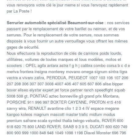
vous renvoyons votre clé le jour meme si vous l'envoyez rapidement
par La Poste !
Serrurier automobile spécialisé Beaumont-sur-oise
: nos services
passent par le remplacement de votre barillet ou neiman, et de vos
serrures. Pour le remplacement de votre serrure, nous sommes
disposés à vous fournir un autre verrouillage vous offrant les mêmes
gages de sécurité.
Nous effectuons la reproduction de clés de camions poids lourds,
utilitaires, voitures de toutes marques et tous modèles, motos et
scooters : OPEL agila antara astra f g h j calibra combo corsa b c d e
meriva frontera insigna monterey movano omega signum sintra tigra
vectra a vivaro zafira, PERODUA, PEUGEOT 1007 103 106 107 206
207 208 306 307 307 3008 4007 406 407 605 607 806 alise bipper
boxer eliseo elystar expert jet force partner ranch speedfight squab
5008 508 gt, PONTIAC aztec bonneville g3 grand prix Montana,
PORSCHE 911 996 997 BOXTER CAYENNE, PROTON 415 416
savvy wira, RENAULT avantime clio 1 2 3 4 IV espace megane
kangoo koleos magnum mascott master trafic midlum modus
premium safrane scala symbol thalia twingo velsatis, ROVER 600
618 620 75 800 LAND ROVER, SAAB 9 3 9 5, DUCATI 600 620 749
800 900 999 1000 848 948 1049 1098 1198 Diavel Monster 696 796