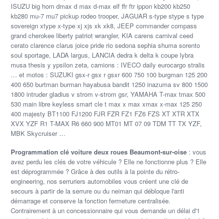
ISUZU big horn dmax d max d-max elf ffr ftr ippon kb200 kb250
kb280 mu-7 mu7 pickup rodeo trooper, JAGUAR s-type stype s type
sovereign xtype x-type xj xjs xk xk8, JEEP commander compass
grand cherokee liberty patriot wrangler, KIA carens carnival ceed
cerato clarence clarus joice pride rio sedona sephia shuma sorento
soul sportage, LADA largus, LANCIA dedra k delta k coupe lybra
musa thesis y ypsilon zeta, camions : IVECO daily eurocargo stralis
… et motos : SUZUKI gsx-r gsx r gsxr 600 750 100 burgman 125 200
400 650 burtman burman hayabusa bandit 1250 inazuma sv 800 1500
1800 intruder gladius v strom v-strom gsr, YAMAHA T-max tmax 500
530 main libre keyless smart cle t max x max xmax x-max 125 250
400 majesty BT1100 FJ1200 FJR FZR FZ1 FZ6 FZS XT XTR XTX
XVX YZF R1 T-MAX R6 660 900 MT01 MT 07 09 TDM TT TX YZF,
MBK Skycruiser …
Programmation clé voiture deux roues Beaumont-sur-oise
: vous
avez perdu les clés de votre véhicule ? Elle ne fonctionne plus ? Elle
est déprogrammée ? Grâce à des outils à la pointe du rétro-
engineering, nos serruriers automobiles vous créent une clé de
secours à partir de la serrure ou du neiman qui débloque l'anti
démarrage et conserve la fonction fermeture centralisée.
Contrairement à un concessionnaire qui vous demande un délai d'1