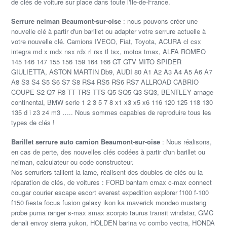
de clés de voiture sur place dans toute l'Île-de-France.
Serrure neiman Beaumont-sur-oise
: nous pouvons créer une
nouvelle clé à partir d'un barillet ou adapter votre serrure actuelle à
votre nouvelle clé. Camions IVECO, Fiat, Toyota, ACURA cl csx
integra md x mdx nsx rdx rl rsx tl tsx, motos tmax, ALFA ROMEO
145 146 147 155 156 159 164 166 GT GTV MITO SPIDER
GIULIETTA, ASTON MARTIN Db9, AUDI 80 A1 A2 A3 A4 A5 A6 A7
A8 S3 S4 S5 S6 S7 S8 RS4 RS5 RS6 RS7 ALLROAD CABRIO
COUPE S2 Q7 R8 TT TRS TTS Q5 SQ5 Q3 SQ3, BENTLEY arnage
continental, BMW serie 1 2 3 5 7 8 x1 x3 x5 x6 116 120 125 118 130
135 d i z3 z4 m3 ….. Nous sommes capables de reproduire tous les
types de clés !
Barillet serrure auto camion Beaumont-sur-oise
: Nous réalisons,
en cas de perte, des nouvelles clés codées à partir d'un barillet ou
neiman, calculateur ou code constructeur.
Nos serruriers taillent la lame, réalisent des doubles de clés ou la
réparation de clés, de voitures : FORD bantam cmax c-max connect
cougar courier escape escort everest expedition explorer f100 f-100
f150 fiesta focus fusion galaxy ikon ka maverick mondeo mustang
probe puma ranger s-max smax scorpio taurus transit windstar, GMC
denali envoy sierra yukon, HOLDEN barina vc combo vectra, HONDA