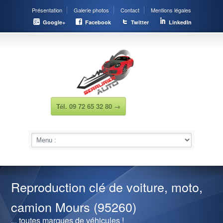
Présentation
Galerie photos
Contact
Mentions légales
Google+
Facebook
Twitter
LinkedIn
Tél. 09 72 65 32 80 →
Reproduction clé de voiture, moto,
camion Mours (95260)
... toutes marques de véhicules !