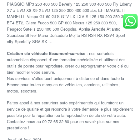
PIAGGIO MP3 250 400 500 Beverly 125 250 300 400 500 Fly Liberty
X7 x EVO X8 X9 XEVO 125 250 300 400 500 abs EFI MAGNETI
MARELLI, Vespa GT 60 GTS GTV LX LXV S 125 150 200 250 300
ET4 ET2, Gilera Fuoco 500 GP 800 Nexus 125 250 300 500,
Peugeot Satelis 250 400 500 Geopolis, Aprilia Arrecife Atlantic
Scarabeo Shiver Mana Dorsoduro Mojito RS RS4 RX RSV4 Sport
city Sportcity SRV SX …
Création clé véhicule Beaumont-sur-oise
: nos serruriers
automobiles disposent d'une formation spécialisée et utilisent des
outils de pointe pour reproduire, créer ou reprogrammer votre clé ou
bien modifier votre serrure.
Nos services s'effectuent uniquement à distance et dans toute la
France pour toutes marques de véhicules, camions, utilitaires,
motos, scooters.
Faites appel à nos serruriers auto expérimentés qui fourniront un
service de qualité et qui répondra à votre demande le plus rapidement
possible pour la réparation ou la reproduction de clé de votre auto.
Contactez-nous au 09 72 65 32 80 pour en savoir plus sur nos
prestations !
Jeudi 16 Avril 2026